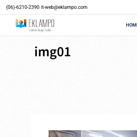
内
(06)-6210-2390
it-web@eklampo.com
容
を
ス
HOM
キ
ッ
プ
img01