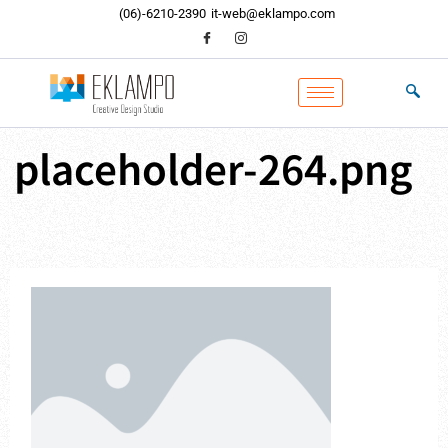
内
(06)-6210-2390
it-web@eklampo.com
容
を
ス
キ
ッ
プ
placeholder-264.png