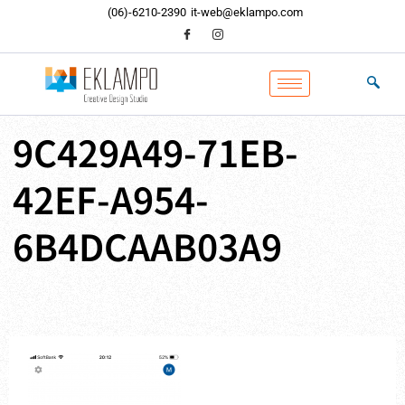
内
(06)-6210-2390
it-web@eklampo.com
容
を
ス
キ
ッ
プ
9C429A49-71EB-
42EF-A954-
6B4DCAAB03A9