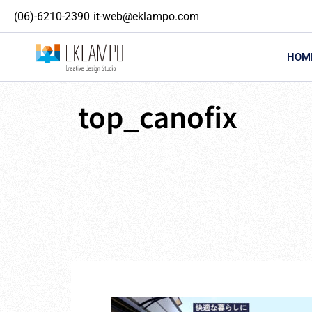
内
(06)-6210-2390
it-web@eklampo.com
容
を
ス
HOM
キ
ッ
プ
top_canofix